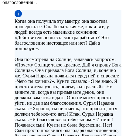
благословения».
Когда она получила эту мантру, она захотела
проверить ее. Она была такая же, как и все, у
людей всегда есть маленькие сомнения:
«Действительно ли эта мантра работает? Это
благословение настоящее или нет? Дай я
попробую».
Она посмотрела на Солнце, задаваясь вопросом:
«Почему Солнце такое красное. Дай я спрошу Бога
Солнца». Она призвала Бога Солнца, и, конечно
же, Сурья Нараяна появился перед ней и спросил:
«Чего ты хочешь?». Кунти сказала: «Я не знаю. Я
просто хотела узнать, почему ты красный». Но
видите ли, когда вы призываете дэвов, они
должны вам что-то дать. Они не могут просто
уйти, не дав вам благословения. Сурья Нараяна
сказал: «Хорошо, ты не знаешь, что просить, но я
должен тебе кое-что дать! Итак, Сурья Нараяна
сказал: «Я благословляю тебя сыном!» И пинг!
Появился сын! Кунти не была беременна. Нет!
Сын просто проявился благодаря благословению,
благодаря воле Сурья Нараяны. Его звали Карна.