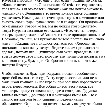
Кауравы спросили: «Что еще у тебя есть?». Юдиштир сказал:
«Больше ничего нет». Они сказали: «У тебя есть еще кое-что,
твоя жена». Он отказался и сказал: «Как мы можем рисковать
женщиной?». Женщины в то время пользовались большим
уважением. Никто даже не смел прикоснуться к женщине или
сказать что-нибудь неуважительное в ее адрес. Он продолжал
отказываться, говоря: «Нет, мы не можем этого сделать!».
Тогда Кауравы заставили его сказать: «Все, что ты потерял,
теперь принадлежит нам! Значит, ты тоже принадлежишь нам!
Поскольку ты наш, мы приказываем тебе поставь на кон свою
жену!». Юдхиштире пришлось согласиться: «Хорошо, мы
поставим на кон нашу жену». Видите ли, им пришлось это
сделать, потому что Юдхиштира был очень праведным. Он
всегда держал свое слово, поэтому ему пришлось поставить на
кон свою жену, Драупади. Он бросил кости и, конечно же,
потерял Драупади.
Чтобы высмеять Драупади, Кауравы послали сообщение с
просьбой вызвать ее в суд. В эту игру в кости играли не в
маленькой комнате. В нее играли при большом королевском
дворе, перед королем. Все собравшиеся, весь народ, все
министры присутствовали во дворе и смотрели. Дедушка
Бишма был там. Дроначарья и Крипачарья были там. Но с
самого начала они были связаны определенными
обещаниями. Они не могли ничего сказать, потому что были