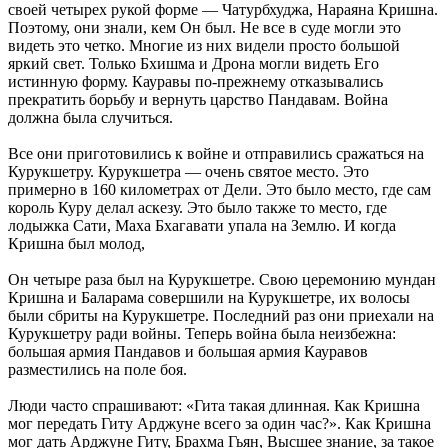
своей четырех рукой форме — Чатурбхуджа, Нараяна Кришна.
Поэтому, они знали, кем Он был. Не все в суде могли это
видеть это четко. Многие из них видели просто большой
яркий свет. Только Бхишма и Дрона могли видеть Его
истинную форму. Кауравы по-прежнему отказывались
прекратить борьбу и вернуть царство Пандавам. Война
должна была случиться.
Все они приготовились к войне и отправились сражаться на
Курукшетру. Курукшетра — очень святое место. Это
примерно в 160 километрах от Дели. Это было место, где сам
король Куру делал аскезу. Это было также то место, где
лодыжка Сати, Маха Бхагавати упала на Землю. И когда
Кришна был молод,
Он четыре раза был на Курукшетре. Свою церемонию мундан
Кришна и Баларама совершили на Курукшетре, их волосы
были сбриты на Курукшетре. Последний раз они приехали на
Курукшетру ради войны. Теперь война была неизбежна:
большая армия Пандавов и большая армия Кауравов
разместились на поле боя.
Люди часто спрашивают: «Гита такая длинная. Как Кришна
мог передать Гиту Арджуне всего за один час?». Как Кришна
мог дать Арджуне Гиту, Брахма Гьян, Высшее знание, за такое