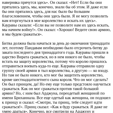
наверняка прячутся здесь». Он сказал: «Нет! Если бы они
прятались здесь, мы, конечно, знали бы об этом. И даже если
бы они прятались здесь, для нас было бы большим
благословением, чтобы они здесь были. Я не могу позволить
вам вторгнуться в мое королевство и искать их здесь».
Кауравы сказали: «Если вы не позволите нам их здесь искать,
мы начнем войну!». Он сказал: «Хорошо! Ведите свою армию,
и мы будем сражаться».
Битва должна была начаться за день до окончания тринадцати
лет, поэтому Пандавам необходимо было отсрочить битву до
заката последнего дня тринадцатого года. Кауравы пришли в
царство Вирата сражаться, но в нем никого не было, чтобы
встать на защиту королевства, потому что королю пришлось
отправиться воевать куда-то еще. Кауравы отправили одну
группу своей армии в тыл королевства, а другую — ко входу.
Но там не было никого, кто мог бы защитить королевство,
кроме шестнадцатилетнего сына короля. Что он мог сделать?
Он был принцем, да! Но ему еще только предстояло научиться
сражаться. Как он мог сражаться против такой большой
армии? Но, с ним был Арджуна, переодетый женщиной по
имени Бриханнала. Все еще одетый как женщина, он подошел
к принцу и сказал: «Смотри, ты принц, тебе следует идти
сражаться!». Принц сказал: «Как я буду сражаться. Я даже не
умею драться». Конечно, все смотрели на Арджуну и