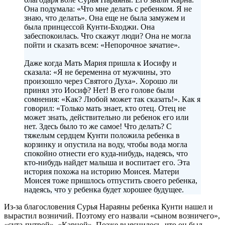
Она подумала: «Что мне делать с ребенком. Я не
знаю, что делать». Она еще не была замужем и
была принцессой Кунти-Бходжи. Она
забеспокоилась. Что скажут люди? Она не могла
пойти и сказать всем: «Непорочное зачатие».
Даже когда Мать Мария пришла к Иосифу и
сказала: «Я не беременна от мужчины, это
произошло через Святого Духа». Хорошо ли
принял это Иосиф? Нет! В его голове были
сомнения: «Как? Любой может так сказать!». Как я
говорил: «Только мать знает, кто отец. Отец не
может знать, действительно ли ребенок его или
нет. Здесь было то же самое! Что делать? С
тяжелым сердцем Кунти положила ребенка в
корзинку и опустила на воду, чтобы вода могла
спокойно отнести его куда-нибудь, надеясь, что
кто-нибудь найдет малыша и воспитает его. Эта
история похожа на историю Моисея. Матери
Моисея тоже пришлось отпустить своего ребенка,
надеясь, что у ребенка будет хорошее будущее.
Из-за благословения Сурья Нараяны ребенка Кунти нашел и
вырастил возничий. Поэтому его назвали «сыном возничего»,
«сута-путрой», «Карной». Позже выяснилось, что он был