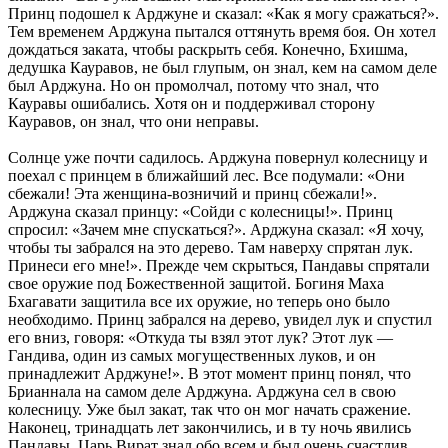
Принц подошел к Арджуне и сказал: «Как я могу сражаться?».
Тем временем Арджуна пытался оттянуть время боя. Он хотел
дождаться заката, чтобы раскрыть себя. Конечно, Бхишма,
дедушка Кауравов, не был глупым, он знал, кем на самом деле
был Арджуна. Но он промолчал, потому что знал, что
Кауравы ошибались. Хотя он и поддерживал сторону
Кауравов, он знал, что они неправы.
Солнце уже почти садилось. Арджуна повернул колесницу и
поехал с принцем в ближайший лес. Все подумали: «Они
сбежали! Эта женщина-возничий и принц сбежали!».
Арджуна сказал принцу: «Сойди с колесницы!». Принц
спросил: «Зачем мне спускаться?». Арджуна сказал: «Я хочу,
чтобы ты забрался на это дерево. Там наверху спрятан лук.
Принеси его мне!». Прежде чем скрыться, Пандавы спрятали
свое оружие под Божественной защитой. Богиня Маха
Бхагавати защитила все их оружие, но теперь оно было
необходимо. Принц забрался на дерево, увидел лук и спустил
его вниз, говоря: «Откуда ты взял этот лук? Этот лук —
Гандива, один из самых могущественных луков, и он
принадлежит Арджуне!». В этот момент принц понял, что
Брианнала на самом деле Арджуна. Арджуна сел в свою
колесницу. Уже был закат, так что он мог начать сражение.
Наконец, тринадцать лет закончились, и в ту ночь явились
Пандавы. Царь Вират знал обо всем и был очень счастлив.