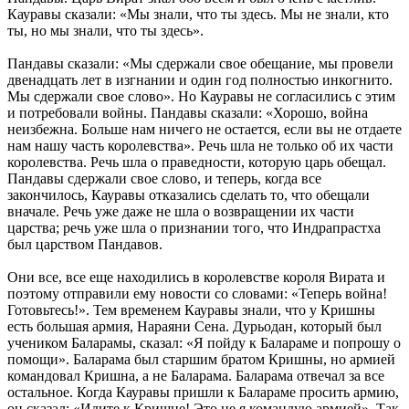
Кауравы сказали: «Мы знали, что ты здесь. Мы не знали, кто
ты, но мы знали, что ты здесь».
Пандавы сказали: «Мы сдержали свое обещание, мы провели
двенадцать лет в изгнании и один год полностью инкогнито.
Мы сдержали свое слово». Но Кауравы не согласились с этим
и потребовали войны. Пандавы сказали: «Хорошо, война
неизбежна. Больше нам ничего не остается, если вы не отдаете
нам нашу часть королевства». Речь шла не только об их части
королевства. Речь шла о праведности, которую царь обещал.
Пандавы сдержали свое слово, и теперь, когда все
закончилось, Кауравы отказались сделать то, что обещали
вначале. Речь уже даже не шла о возвращении их части
царства; речь уже шла о признании того, что Индрапрастха
был царством Пандавов.
Они все, все еще находились в королевстве короля Вирата и
поэтому отправили ему новости со словами: «Теперь война!
Готовьтесь!». Тем временем Кауравы знали, что у Кришны
есть большая армия, Нараяни Сена. Дурьодан, который был
учеником Баларамы, сказал: «Я пойду к Балараме и попрошу о
помощи». Баларама был старшим братом Кришны, но армией
командовал Кришна, а не Баларама. Баларама отвечал за все
остальное. Когда Кауравы пришли к Балараме просить армию,
он сказал: «Идите к Кришне! Это не я командую армией». Так