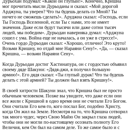
Дурьохан подумал: «Какой он глупый!». Конечно, Кришна
мог прочитать мысли Дурьоданы и сказал: «Мой дорогой
Арджуна, ты уверен? Что ты будешь делать со Мной? Ты
ничего не сможешь сделать!». Аруджна сказал: «Господь, если
Ты Господь Вселенной, если Ты с нами, это не имеет
значения. Даже если будут тысячи или даже сотни тысяч
людей, мы победим». Дурьодан наверняка думал: «Арджуна
сошел с ума. Война еще не началась, а он уже в стрессе!».
Очень гордо Дурьодан сказал: «Хорошо, отлично! Это круто!
Возьми Кришну, но отдай мне Нараяни Сену!». «Да, — сказал
Кришна, — возьми Нараяни Сену».
Когда Дурьодан достиг Хастинапура, он с гордостью объявил
своему дяде Шакуни: «Дядя-джи, я получил большую
армию!». Его дядя сказал: «Ты глупый дурак! Что ты будешь
делать с этой армией? Ты должен был взять Кришну!».
В своей хитрости Шакуни знал, что Кришна был не просто
обычным человеком. Позже вы увидите, что даже если они
все жили с Кришной в одно время они не считали Его Богом.
Они считали Его кем-то, кого послал Бог, подобно Христу,
когда Он жил на Земле. Несмотря на то, что Кришна сотворил
так много чудес, через Свою Майю Он закрыл глаза людей,
чтобы они не могли по-настоящему осознать полноту Его
Величия, кем Он был на самом деле. То же самое было и с