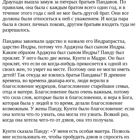
Драупади вышла замуж за пятерых братьев Пандавов. По
правилам, она была с каждым братом всего один год, и в
течение этого года с ней не мог быть другой брат. Они все
должны были относиться к ней с уважением. И когда пара
была в своих личных покоях, другим братьям входить туда не
разрешалось.
Пандавы завоевали царство и назвали его Индрапрастха,
царство Индры, потому что Арджуна был сыном Индры.
Каким образом Арджуна был сыном Индры? Панду был
проклят. У него было две жены, Кунти и Мадри. Он был
проклят, что если он когда-нибудь прикоснется к одной из
своих жен, то умрет на месте. Поэтому они не могли иметь
детей! Так откуда же взялись братья Пандавы? В древние
времена, во времена двапара-юги, люди верили в
благословение мудрецов, благословение старейшин семьи,
отца и матери. Благословение было очень важным, потому
что сила слов, которые были в благословении, и вера в Бога,
которая была у людей в то время, делали благословение
возможным. У жены Панду, Кунти было благословение: если
она хотела что-то узнать, она могла это узнать. Всякий раз,
когда она хотела чего-то от дэвов, она это получала.
Кунти сказала Панду: «У меня есть особая мантра. Позволь
мне использовать ее, чтобы пробудить дэвов и спросить их