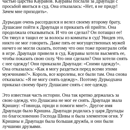
частью царства Кауравов. Кауравы послали за Драупади с
просьбой явиться в суд. Она отказалась: «Нет, я не приду!
Зачем мне приходить».
Дурьодан очень рассердился и велел своему второму брату,
Душасане пойти к Драупади и приказать ей прийти. Она
продолжала отказываться. И что он сделал? Он потащил ее!
Он тянул и тащил ее за волосы из комнаты в суд! Увидев это,
никто не мог говорить. Даже пять ее могущественных мужей
ничего не могли сказать, потому что они тоже проиграли себя
в игре. Драупади привели в суд. Кауравы хотели высмеять ее,
чтобы показать свою силу. Что они сделали? Они хотели снять
с нее одежду! Они приказали Драупади: «Сними одежду!».
Она отказалась: «Как я могу раздеться перед всеми этими
мужчинами?». Король, все королевы, все были там. Она снова
отказалась: «Я не могу снять одежду». Поэтому Дурьодхана
приказал своему брату Душасане снять с нее одежду.
Это известная часть истории. Она так крепко держалась за
свою одежду, что Душасана не мог ее снять. Драупади звала
Кришну: «Говинда, приди и помоги мне!». Другое имя
Драупади было Кришна. Драупади родилась у царя Друпады
по благословению Господа Шивы и была элементом огня. У
Кришны и Драупади была большая дружба, и они были
лучшими друзьями.