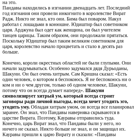
на это.
Пандавы находились в изгнании двенадцать лет. Последний
год изгнания они провели инкогнито в королевстве Вират
Радж. Никто не знал, кто они. Бима был поваром. Накул
работал с лошадьми в конюшне. Юдиштир был советником
царя. Арджуна был одет как женщина, он был учителем
танцев царицы. Таким образом, они продолжали прятаться.
Поскольку Юдиштир был таким великим советником для
царя, королевство начало процветать и стало в десять раз
больше.
Конечно, короли окрестных областей не были глупыми. Они
начали задумываться. Особенно задумался дядя Дурьоданы,
Шакуни. Он был очень хитрым. Сам Кришна сказал: «Есть
один человек, о котором я беспокоюсь. Я не беспокоюсь ни о
ком и ни о чем другом, только об одном человеке, Шакуни,
потому что он всегда думает наперед».
Шакуни
символизирует хитрый ум, который всегда строит
заговоры ради личной выгоды, всегда хочет угодить эго,
угодить уму.
Обладая хитрым умом, он всегда все планировал
заранее. Он знал, что Пандавы наверняка скрываются в
царстве Вирата. Поэтому, Кауравы отправились туда.
Конечно, царь Вират знал, что Пандавы были у него, но
ничего не сказал. Никто больше не знал, и он защищал их.
Кауравы пришли к царю Вирату и сказали: «Пандавы