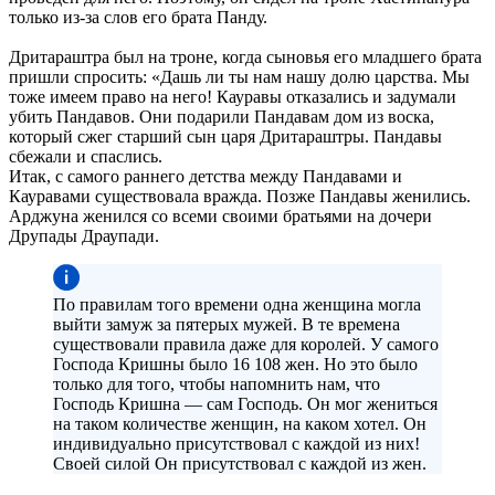
только из-за слов его брата Панду.
Дритараштра был на троне, когда сыновья его младшего брата
пришли спросить: «Дашь ли ты нам нашу долю царства. Мы
тоже имеем право на него! Кауравы отказались и задумали
убить Пандавов. Они подарили Пандавам дом из воска,
который сжег старший сын царя Дритараштры. Пандавы
сбежали и спаслись.
Итак, с самого раннего детства между Пандавами и
Кауравами существовала вражда. Позже Пандавы женились.
Арджуна женился со всеми своими братьями на дочери
Друпады Драупади.
По правилам того времени одна женщина могла
выйти замуж за пятерых мужей. В те времена
существовали правила даже для королей. У самого
Господа Кришны было 16 108 жен. Но это было
только для того, чтобы напомнить нам, что
Господь Кришна — сам Господь. Он мог жениться
на таком количестве женщин, на каком хотел. Он
индивидуально присутствовал с каждой из них!
Своей силой Он присутствовал с каждой из жен.