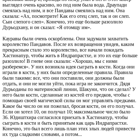
выглядел очень красиво, но под ним была вода. Драупади
смеялась над ним, и все Пандавы смеялись над ним. Она
сказала: «Ах, посмотрите! Как его отец слеп, так и он слеп.
Сын слепого слеп». Конечно, это еще больше разозлило
Дурьодхану, и он сказал: «Я отомщу им».
Кауравы были очень оскорблены. Они задумали захватить
королевство Пандавов. После их возвращения увидев, каким
прекрасным стало это королевство, все начали покидать
Хастинапур, чтобы жить в Индрапрастхе, и это их еще больше
разозлило! В гневе они сказали: «Хорошо, мы с ними
разберемся». У них возникла идея сыграть в кости. Когда они
играли в кости, у них были определенные правила. Правила
были такими: все, что они поставили, они должны были
отдать, и они не могли уйти, пока игра не закончится. Дядя
Дурьоданы по материнской линии, Шакуни, что он сделал? У
него были кости, сделанные из костей его предков, чтобы с
помощью своей магической силы он мог управлять предками.
Какое бы число он ни пожелал, бросая кости, он его получал.
Если он хотел 10, он получал 10; максимальное число было
36. Юдиштхира согласился приехать в Хастинапур, чтобы
сыграть в кости и быть принятым как царь Индрапрастхи.
Конечно, это был всего лишь план этих злых людей привести
их туда сладкими словами, а потом...