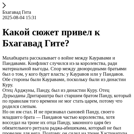
Бхагавад Гита
2025-08-04 15:31
Какой сюжет привел к
Бхагавад Гите?
Махабхарата рассказывает о войне между Кауравами и
Пандавами. Конфликт случился из-за королевства, ради
материальной выгоды. Спор между двоюродными братьями
был о том, у кого будет власть: у Кауравов или у Пандавов.
Обе стороны были Кауравами, поскольку были из династии
Куру.
Отец Арджуны, Панду, был из династии Куру. Отец
Дурьоданы Дритараштра был старшим братом Панду, который
по правилам того времени не мог стать царем, потому что
родился слепым.
Но он им стал. И не признавал сыновей Панду, своего
младшего брата — Пандавов частью королевства, хотя
восседал на троне их отца Панду, законного царя без
обязательного ритуала раджа-абишекама, который не был
проведен для него. Поэтому, он сидел на троне Хастинапура