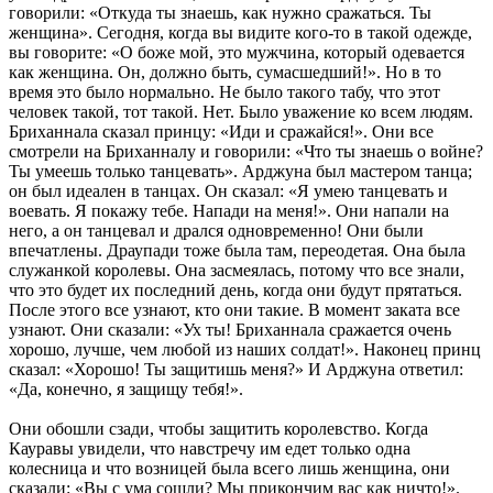
говорили: «Откуда ты знаешь, как нужно сражаться. Ты
женщина». Сегодня, когда вы видите кого-то в такой одежде,
вы говорите: «О боже мой, это мужчина, который одевается
как женщина. Он, должно быть, сумасшедший!». Но в то
время это было нормально. Не было такого табу, что этот
человек такой, тот такой. Нет. Было уважение ко всем людям.
Бриханнала сказал принцу: «Иди и сражайся!». Они все
смотрели на Бриханналу и говорили: «Что ты знаешь о войне?
Ты умеешь только танцевать». Арджуна был мастером танца;
он был идеален в танцах. Он сказал: «Я умею танцевать и
воевать. Я покажу тебе. Напади на меня!». Они напали на
него, а он танцевал и дрался одновременно! Они были
впечатлены. Драупади тоже была там, переодетая. Она была
служанкой королевы. Она засмеялась, потому что все знали,
что это будет их последний день, когда они будут прятаться.
После этого все узнают, кто они такие. В момент заката все
узнают. Они сказали: «Ух ты! Бриханнала сражается очень
хорошо, лучше, чем любой из наших солдат!». Наконец принц
сказал: «Хорошо! Ты защитишь меня?» И Арджуна ответил:
«Да, конечно, я защищу тебя!».
Они обошли сзади, чтобы защитить королевство. Когда
Кауравы увидели, что навстречу им едет только одна
колесница и что возницей была всего лишь женщина, они
сказали: «Вы с ума сошли? Мы прикончим вас как ничто!».