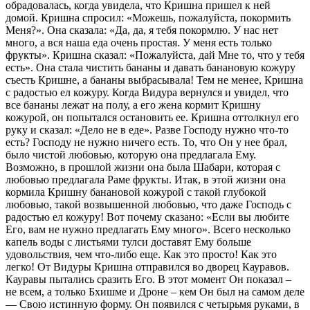
обрадовалась, когда увидела, что Кришна пришел к ней
домой. Кришна спросил: «Можешь, пожалуйста, покормить
Меня?». Она сказала: «Да, да, я тебя покормлю. У нас нет
много, а вся наша еда очень простая. У меня есть только
фрукты». Кришна сказал: «Пожалуйста, дай Мне то, что у тебя
есть». Она стала чистить бананы и давать банановую кожуру
съесть Кришне, а бананы выбрасывала! Тем не менее, Кришна
с радостью ел кожуру. Когда Видура вернулся и увидел, что
все бананы лежат на полу, а его жена кормит Кришну
кожурой, он попытался остановить ее. Кришна оттолкнул его
руку и сказал: «Дело не в еде». Разве Господу нужно что-то
есть? Господу не нужно ничего есть. То, что Он у нее брал,
было чистой любовью, которую она предлагала Ему.
Возможно, в прошлой жизни она была Шабари, которая с
любовью предлагала Раме фрукты. Итак, в этой жизни она
кормила Кришну банановой кожурой с такой глубокой
любовью, такой возвышенной любовью, что даже Господь с
радостью ел кожуру! Вот почему сказано: «Если вы любите
Его, вам не нужно предлагать Ему много». Всего несколько
капель воды с листьями тулси доставят Ему больше
удовольствия, чем что-либо еще. Как это просто! Как это
легко! От Видуры Кришна отправился во дворец Кауравов.
Кауравы пытались сразить Его. В этот момент Он показал –
не всем, а только Бхишме и Дроне – кем Он был на самом деле
— Свою истинную форму. Он появился с четырьмя руками, в