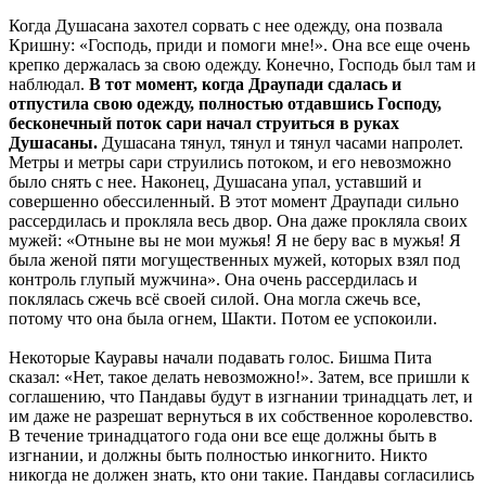
Когда Душасана захотел сорвать с нее одежду, она позвала
Кришну: «Господь, приди и помоги мне!». Она все еще очень
крепко держалась за свою одежду. Конечно, Господь был там и
наблюдал.
В тот момент, когда Драупади сдалась и
отпустила свою одежду, полностью отдавшись Господу,
бесконечный поток сари начал струиться в руках
Душасаны.
Душасана тянул, тянул и тянул часами напролет.
Метры и метры сари струились потоком, и его невозможно
было снять с нее. Наконец, Душасана упал, уставший и
совершенно обессиленный. В этот момент Драупади сильно
рассердилась и прокляла весь двор. Она даже прокляла своих
мужей: «Отныне вы не мои мужья! Я не беру вас в мужья! Я
была женой пяти могущественных мужей, которых взял под
контроль глупый мужчина». Она очень рассердилась и
поклялась сжечь всё своей силой. Она могла сжечь все,
потому что она была огнем, Шакти. Потом ее успокоили.
Некоторые Кауравы начали подавать голос. Бишма Пита
сказал: «Нет, такое делать невозможно!». Затем, все пришли к
соглашению, что Пандавы будут в изгнании тринадцать лет, и
им даже не разрешат вернуться в их собственное королевство.
В течение тринадцатого года они все еще должны быть в
изгнании, и должны быть полностью инкогнито. Никто
никогда не должен знать, кто они такие. Пандавы согласились