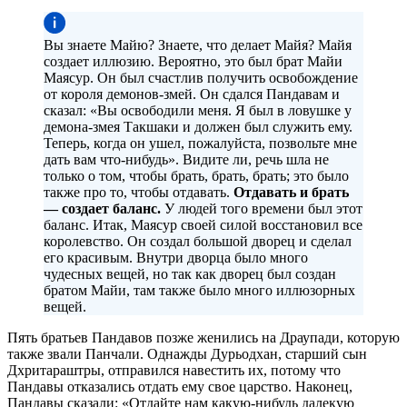
Вы знаете Майю? Знаете, что делает Майя? Майя
создает иллюзию. Вероятно, это был брат Майи
Маясур. Он был счастлив получить освобождение
от короля демонов-змей. Он сдался Пандавам и
сказал: «Вы освободили меня. Я был в ловушке у
демона-змея Такшаки и должен был служить ему.
Теперь, когда он ушел, пожалуйста, позвольте мне
дать вам что-нибудь». Видите ли, речь шла не
только о том, чтобы брать, брать, брать; это было
также про то, чтобы отдавать.
Отдавать и брать
— создает баланс.
У людей того времени был этот
баланс. Итак, Маясур своей силой восстановил все
королевство. Он создал большой дворец и сделал
его красивым. Внутри дворца было много
чудесных вещей, но так как дворец был создан
братом Майи, там также было много иллюзорных
вещей.
Пять братьев Пандавов позже женились на Драупади, которую
также звали Панчали. Однажды Дурьодхан, старший сын
Дхритараштры, отправился навестить их, потому что
Пандавы отказались отдать ему свое царство. Наконец,
Пандавы сказали: «Отдайте нам какую-нибудь далекую