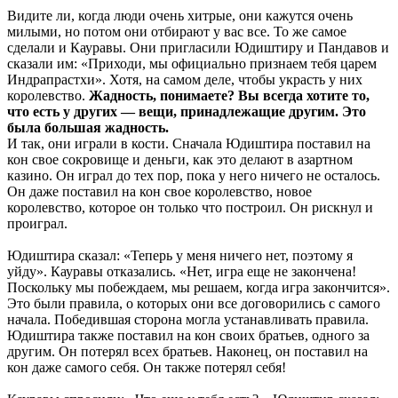
Видите ли, когда люди очень хитрые, они кажутся очень
милыми, но потом они отбирают у вас все. То же самое
сделали и Кауравы. Они пригласили Юдиштиру и Пандавов и
сказали им: «Приходи, мы официально признаем тебя царем
Индрапрастхи». Хотя, на самом деле, чтобы украсть у них
королевство.
Жадность, понимаете? Вы всегда хотите то,
что есть у других — вещи, принадлежащие другим. Это
была большая жадность.
И так, они играли в кости. Сначала Юдиштира поставил на
кон свое сокровище и деньги, как это делают в азартном
казино. Он играл до тех пор, пока у него ничего не осталось.
Он даже поставил на кон свое королевство, новое
королевство, которое он только что построил. Он рискнул и
проиграл.
Юдиштира сказал: «Теперь у меня ничего нет, поэтому я
уйду». Кауравы отказались. «Нет, игра еще не закончена!
Поскольку мы побеждаем, мы решаем, когда игра закончится».
Это были правила, о которых они все договорились с самого
начала. Победившая сторона могла устанавливать правила.
Юдиштира также поставил на кон своих братьев, одного за
другим. Он потерял всех братьев. Наконец, он поставил на
кон даже самого себя. Он также потерял себя!