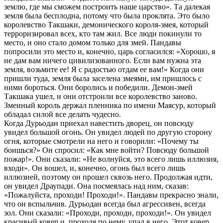
землю, где мы сможем построить наше царство». Та далекая
земля была бесплодна, потому что была проклята. Это было
королевство Такшаки, демонического короля-змея, который
терроризировал всех, кто там жил. Все люди покинули то
место, и оно стало домом только для змей. Пандавы
попросили это место и, конечно, царь согласился: «Хорошо, я
не дам вам ничего цивилизованного. Если вам нужна эта
земля, возьмите ее! Я с радостью отдам ее вам!» Когда они
пришли туда, земля была заселена змеями, им пришлось с
ними бороться. Они боролись и победили. Демон-змей
Такшака ушел, и они отстроили все королевство заново.
Змеиный король держал пленника по имени Маясур, который
обладал силой все делать чудесно.
Когда Дурьодан приехал навестить дворец, он повсюду
увидел большой огонь. Он увидел людей по другую сторону
огня, которые смотрели на него и говорили: «Почему ты
боишься?» Он спросил: «Как мне войти? Повсюду большой
пожар!». Они сказали: «Не волнуйся, это всего лишь иллюзия,
входи». Он вошел, и, конечно, огонь был всего лишь
иллюзией, поэтому он прошел сквозь него. Продолжая идти,
он увидел Драупади. Она посмеялась над ним, сказав:
«Пожалуйста, проходи! Проходи!». Пандавы прекрасно знали,
что он вспыльчив. Дурьодан всегда был агрессивен, всегда
зол. Они сказали: «Проходи, проходи, проходи!». Он увидел
красивый ковер и, проходя по нему, упал в него. Этот ковер