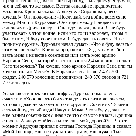
Предпочтение отдавалось не старшему, а младшему. Я думаю,
что и сейчас то же самое. Всегда отдавайте предпочтение
младшим. Кришна сказал Арджуне: «Спрашивай, чего
хочешь!». Он продолжил: «Послушай, эта война ведется не
между Мной и Кауравами. Она идет между Пандавами и
сыновьями Дритараштры. Она идет между вами. Я не буду
участвовать в этой войне. Если кто-то из вас хочет, чтобы я
был с ним, Я буду советником. Я буду давать советы. Я не
подниму оружие. Дурьодан начал думать: «Что я буду делать с
этим человеком?». Кришна продолжил: «Я дам вам выбор —
взять меня в качестве советника или взять мою армию
Нараяни Сена, в которой насчитывается 2,4 миллиона солдат.
Чего ты хочешь? Ты хочешь мою армию Нараяни Сена или ты
хочешь только Меня?». В Нараяни Сена было 2 455 700
солдат, 240 570 колесниц с возничими, 240 570 слонов и 721
710 лошадей.
Услышав эти прекрасные цифры, Дурьодан был очень
счастлив: «Хорошо, что бы я стал делать с этим человеком,
который даже не возьмет в руки оружие? Советник? У меня
есть мой чудесный дядя Шакуни Мама. Что я буду делать с
еще одним советником? Зная все это с самого начала, Кришна
спросил Арджуну: «Чего ты хочешь, мой дорогой?». В этот
момент Арджуна припал к стопам Господа Кришны и сказал:
«Мой Господь, мне не нужна твоя армия, мне нужен Ты».