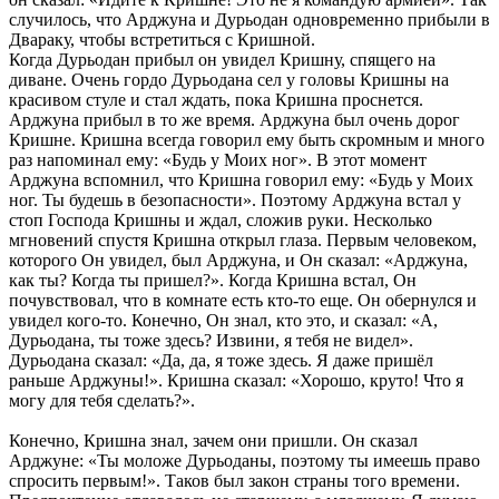
случилось, что Арджуна и Дурьодан одновременно прибыли в
Двараку, чтобы встретиться с Кришной.
Когда Дурьодан прибыл он увидел Кришну, спящего на
диване. Очень гордо Дурьодана сел у головы Кришны на
красивом стуле и стал ждать, пока Кришна проснется.
Арджуна прибыл в то же время. Арджуна был очень дорог
Кришне. Кришна всегда говорил ему быть скромным и много
раз напоминал ему: «Будь у Моих ног». В этот момент
Арджуна вспомнил, что Кришна говорил ему: «Будь у Моих
ног. Ты будешь в безопасности». Поэтому Арджуна встал у
стоп Господа Кришны и ждал, сложив руки. Несколько
мгновений спустя Кришна открыл глаза. Первым человеком,
которого Он увидел, был Арджуна, и Он сказал: «Арджуна,
как ты? Когда ты пришел?». Когда Кришна встал, Он
почувствовал, что в комнате есть кто-то еще. Он обернулся и
увидел кого-то. Конечно, Он знал, кто это, и сказал: «А,
Дурьодана, ты тоже здесь? Извини, я тебя не видел».
Дурьодана сказал: «Да, да, я тоже здесь. Я даже пришёл
раньше Арджуны!». Кришна сказал: «Хорошо, круто! Что я
могу для тебя сделать?».
Конечно, Кришна знал, зачем они пришли. Он сказал
Арджуне: «Ты моложе Дурьоданы, поэтому ты имеешь право
спросить первым!». Таков был закон страны того времени.