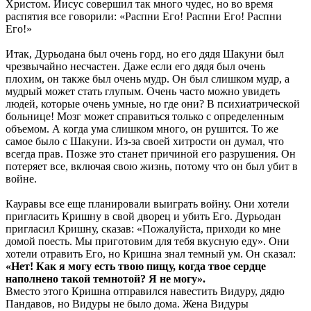
Христом. Иисус совершил так много чудес, но во время
распятия все говорили: «Распни Его! Распни Его! Распни
Его!»
Итак, Дурьодана был очень горд, но его дядя Шакуни был
чрезвычайно несчастен. Даже если его дядя был очень
плохим, он также был очень мудр. Он был слишком мудр, а
мудрый может стать глупым. Очень часто можно увидеть
людей, которые очень умные, но где они? В психиатрической
больнице! Мозг может справиться только с определенным
объемом. А когда ума слишком много, он рушится. То же
самое было с Шакуни. Из-за своей хитрости он думал, что
всегда прав. Позже это станет причиной его разрушения. Он
потеряет все, включая свою жизнь, потому что он был убит в
войне.
Кауравы все еще планировали выиграть войну. Они хотели
пригласить Кришну в свой дворец и убить Его. Дурьодан
пригласил Кришну, сказав: «Пожалуйста, приходи ко мне
домой поесть. Мы приготовим для тебя вкусную еду». Они
хотели отравить Его, но Кришна знал темный ум. Он сказал:
«Нет! Как я могу есть твою пищу, когда твое сердце
наполнено такой темнотой? Я не могу».
Вместо этого Кришна отправился навестить Видуру, дядю
Пандавов, но Видуры не было дома. Жена Видуры