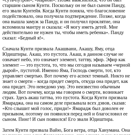
старшим сыном Кунти. Поскольку он не был сыном Панду,
его звали Кунтейя. Когда Кунти поняла, что благословение
подействовало, она получила подтверждение. Позже, когда
она вышла замуж за Панду, и он получил проклятие, она
вспомнила мантру и сказала: «Я могу иметь детей. Мне
действительно не нужен ты, чтобы иметь ребенка». Панду
сказал: «Бедный я!».
Сначала Кунти призвала Акашвани, Акашу, Яму, отца
Юдиштиры. Акаш, это пустота. Акаш, в данном случае не
означает небо, это означает элемент, таттву, эфир. Эфир как
элемент — это пустота, то, что мы сегодня называем «черной
дырой», пустотой. Именно Яма, Господь смерти, тот, кто
управляет смертью. Вот почему его аспект темный. Никто не
знает о смерти – когда придет смерть, откуда она придет, как
она придет. Это неведомо уму. Это неизвестно обычным
людям. Вот почему, когда мы говорим о смерти, возникает
страх. Здесь акаш таттва, это пустота. Когда Кунти призвала
Ямараджа, она на самом деле призывала всех дэвов, сказав:
«Кто слышит мой голос, приди!» Ямарадж был доволен ее
призывом, поэтому он появился перед ней и благословил ее
сыном. Пинг! И сын появился! Его звали Юдиштира.
Затем Кунти призвала Вайю, Бога ветра, отца Ханумана. Она