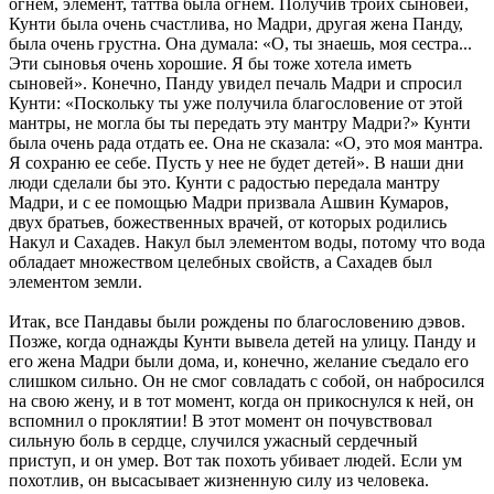
огнем, элемент, таттва была огнем. Получив троих сыновей,
Кунти была очень счастлива, но Мадри, другая жена Панду,
была очень грустна. Она думала: «О, ты знаешь, моя сестра...
Эти сыновья очень хорошие. Я бы тоже хотела иметь
сыновей». Конечно, Панду увидел печаль Мадри и спросил
Кунти: «Поскольку ты уже получила благословение от этой
мантры, не могла бы ты передать эту мантру Мадри?» Кунти
была очень рада отдать ее. Она не сказала: «О, это моя мантра.
Я сохраню ее себе. Пусть у нее не будет детей». В наши дни
люди сделали бы это. Кунти с радостью передала мантру
Мадри, и с ее помощью Мадри призвала Ашвин Кумаров,
двух братьев, божественных врачей, от которых родились
Накул и Сахадев. Накул был элементом воды, потому что вода
обладает множеством целебных свойств, а Сахадев был
элементом земли.
Итак, все Пандавы были рождены по благословению дэвов.
Позже, когда однажды Кунти вывела детей на улицу. Панду и
его жена Мадри были дома, и, конечно, желание съедало его
слишком сильно. Он не смог совладать с собой, он набросился
на свою жену, и в тот момент, когда он прикоснулся к ней, он
вспомнил о проклятии! В этот момент он почувствовал
сильную боль в сердце, случился ужасный сердечный
приступ, и он умер. Вот так похоть убивает людей. Если ум
похотлив, он высасывает жизненную силу из человека.