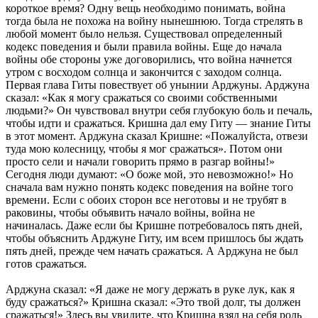
короткое время? Одну вещь необходимо понимать, война
тогда была не похожа на войну нынешнюю. Тогда стрелять в
любой момент было нельзя. Существовал определенный
кодекс поведения и были правила войны. Еще до начала
войны обе стороны уже договорились, что война начнется
утром с восходом солнца и закончится с заходом солнца.
Первая глава Гиты повествует об унынии Арджуны. Арджуна
сказал: «Как я могу сражаться со своими собственными
людьми?» Он чувствовал внутри себя глубокую боль и печаль,
чтобы идти и сражаться. Кришна дал ему Гиту — знание Гиты
в этот момент. Арджуна сказал Кришне: «Пожалуйста, отвези
туда мою колесницу, чтобы я мог сражаться». Потом они
просто сели и начали говорить прямо в разгар войны!»
Сегодня люди думают: «О боже мой, это невозможно!» Но
сначала вам нужно понять кодекс поведения на войне того
времени. Если с обоих сторон все неготовы и не трубят в
раковины, чтобы объявить начало войны, война не
начиналась. Даже если бы Кришне потребовалось пять дней,
чтобы объяснить Арджуне Гиту, им всем пришлось бы ждать
пять дней, прежде чем начать сражаться. А Арджуна не был
готов сражаться.
Арджуна сказал: «Я даже не могу держать в руке лук, как я
буду сражаться?» Кришна сказал: «Это твой долг, ты должен
сражаться!» Здесь вы увидите, что Кришна взял на себя роль